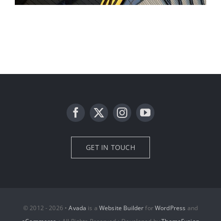
GET IN TOUCH
© 2012 - 2026 •
Avada
is a
Website Builder
for
WordPress
and