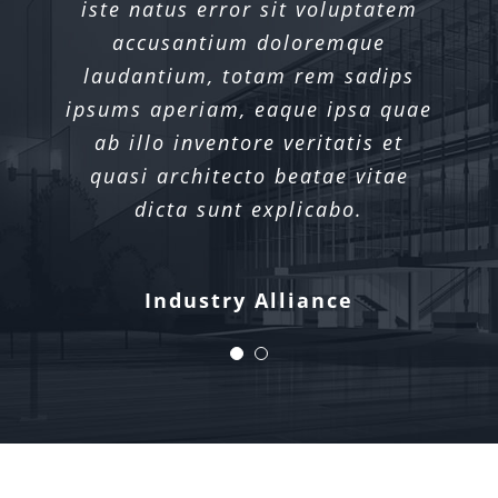
iste natus error sit voluptatem
iste natus error sit voluptatem
accusantium doloremque
accusantium doloremque
laudantium, totam rem sadips
laudantium, totam rem sadips
ipsums aperiam, eaque ipsa quae
ipsums aperiam, eaque ipsa quae
ab illo inventore veritatis et
ab illo inventore veritatis et
quasi architecto beatae vitae
quasi architecto beatae vitae
dicta sunt explicabo.
dicta sunt explicabo.
Xtra Technologies
Industry Alliance