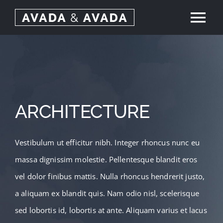
Skip
Tog
to
content
Nav
Home
About
ARCHITECTURE
Services
Vestibulum ut efficitur nibh. Integer rhoncus nunc eu
Our Work
massa dignissim molestie. Pellentesque blandit eros
vel dolor finibus mattis. Nulla rhoncus hendrerit justo,
News
a aliquam ex blandit quis. Nam odio nisl, scelerisque
sed lobortis id, lobortis at ante. Aliquam varius et lacus
Contact